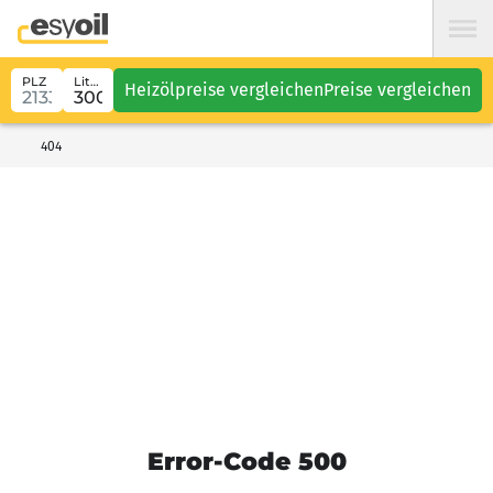
PLZ
Liter
Heizölpreise vergleichen
Preise vergleichen
404
Error-Code 500