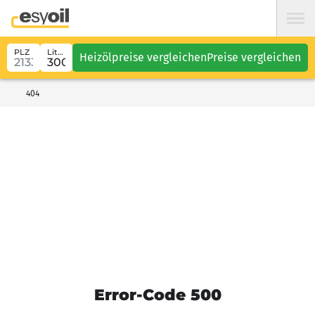
PLZ
Liter
Heizölpreise vergleichen
Preise vergleichen
404
Error-Code 500