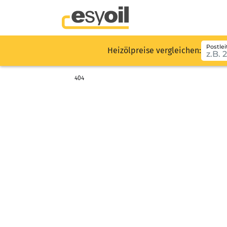
Postlei
Heizölpreise vergleichen:
404