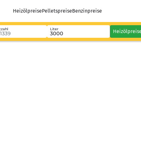
Heizölpreise
Pelletspreise
Benzinpreise
tzahl
Liter
Heizölpreis