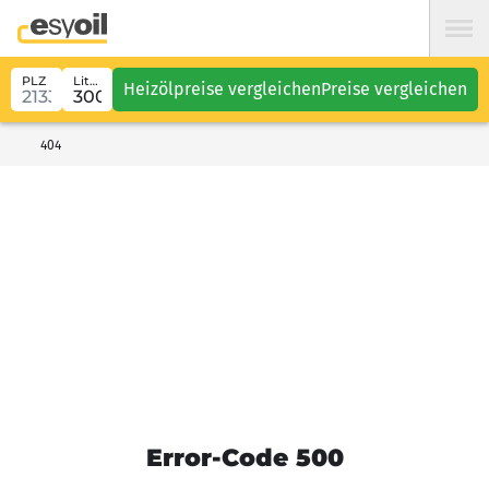
PLZ
Liter
Heizölpreise vergleichen
Preise vergleichen
404
Error-Code 500