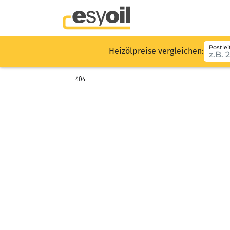
Postlei
Heizölpreise vergleichen:
404