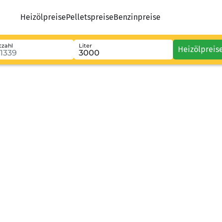
Heizölpreise
Pelletspreise
Benzinpreise
tzahl
Liter
Heizölpreis