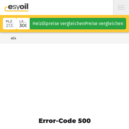
PLZ
Liter
Heizölpreise vergleichen
Preise vergleichen
404
Error-Code 500