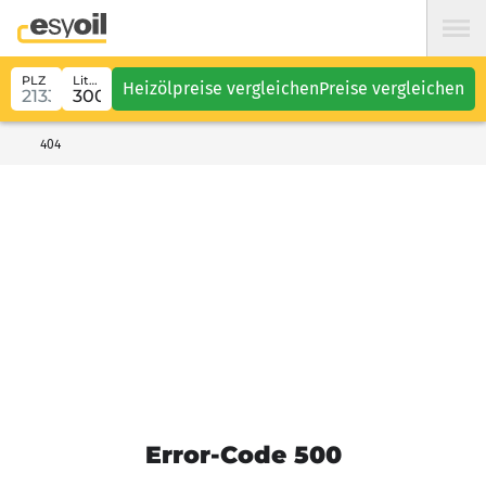
PLZ
Liter
Heizölpreise vergleichen
Preise vergleichen
404
Error-Code 500