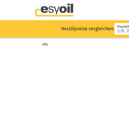
Postlei
Heizölpreise vergleichen:
404