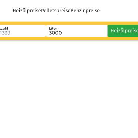
Heizölpreise
Pelletspreise
Benzinpreise
tzahl
Liter
Heizölpreis