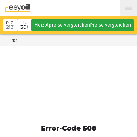
PLZ
Liter
Heizölpreise vergleichen
Preise vergleichen
404
Error-Code 500