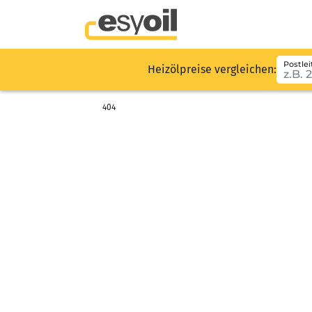
Postlei
Heizölpreise vergleichen:
404