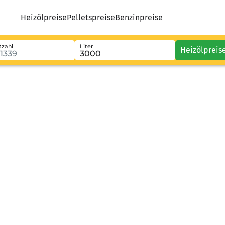
Heizölpreise
Pelletspreise
Benzinpreise
tzahl
Liter
Heizölpreis