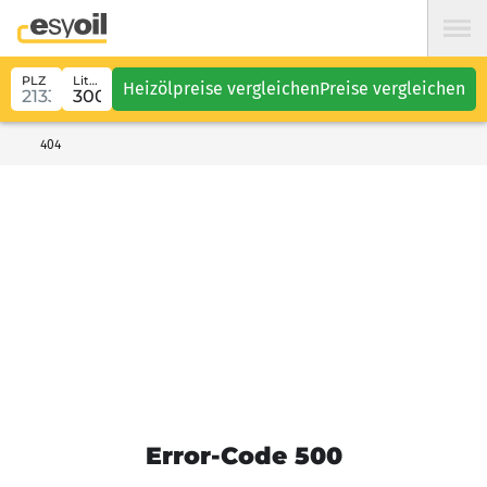
PLZ
Liter
Heizölpreise vergleichen
Preise vergleichen
404
Error-Code 500