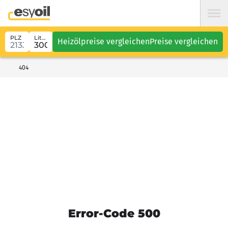
PLZ
Liter
Heizölpreise vergleichen
Preise vergleichen
404
Error-Code 500