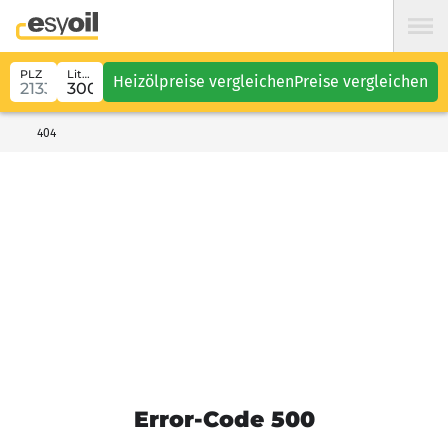
PLZ
Liter
Heizölpreise vergleichen
Preise vergleichen
404
Error-Code 500