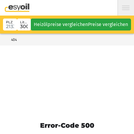
PLZ
Liter
Heizölpreise vergleichen
Preise vergleichen
404
Error-Code 500