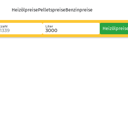
Heizölpreise
Pelletspreise
Benzinpreise
tzahl
Liter
Heizölpreis