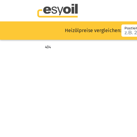
Postlei
Heizölpreise vergleichen:
404