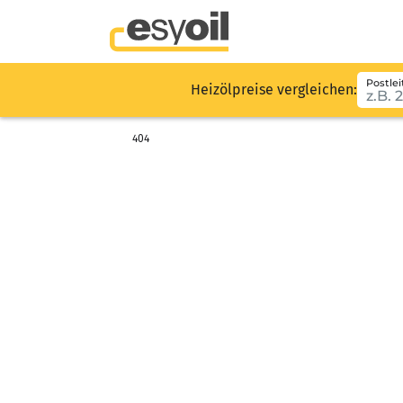
Postlei
Heizölpreise vergleichen:
404