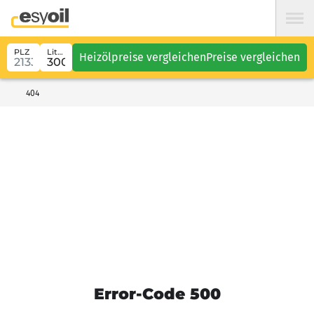
PLZ
Liter
Heizölpreise vergleichen
Preise vergleichen
404
Error-Code 500