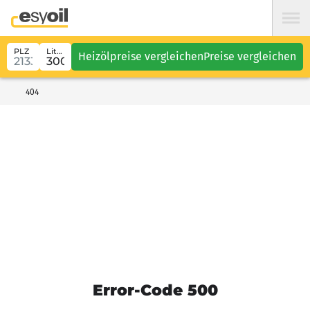
PLZ
Liter
Heizölpreise vergleichen
Preise vergleichen
404
Error-Code 500