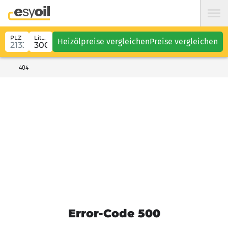
PLZ
Liter
Heizölpreise vergleichen
Preise vergleichen
404
Error-Code 500