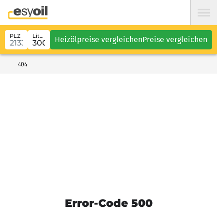
PLZ
Liter
Heizölpreise vergleichen
Preise vergleichen
404
Error-Code 500