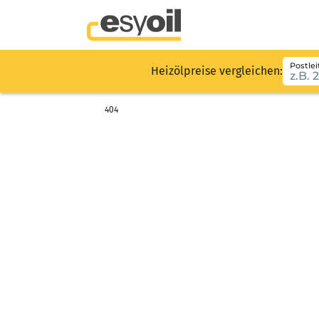
Postlei
Heizölpreise vergleichen:
404