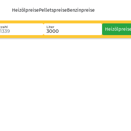
Heizölpreise
Pelletspreise
Benzinpreise
tzahl
Liter
Heizölpreis