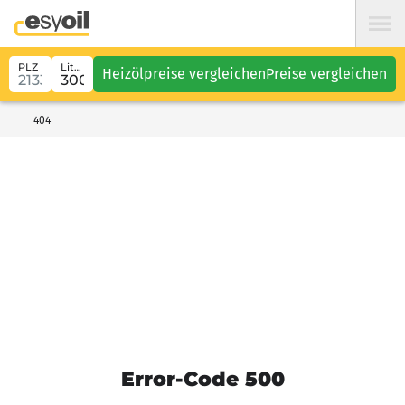
PLZ
Liter
Heizölpreise vergleichen
Preise vergleichen
404
Error-Code 500