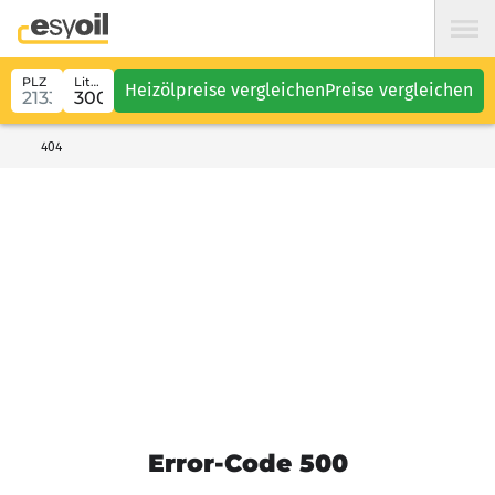
PLZ
Liter
Heizölpreise vergleichen
Preise vergleichen
404
Error-Code 500