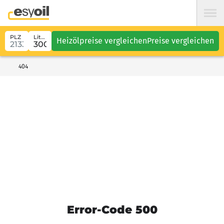
PLZ
Liter
Heizölpreise vergleichen
Preise vergleichen
404
Error-Code 500