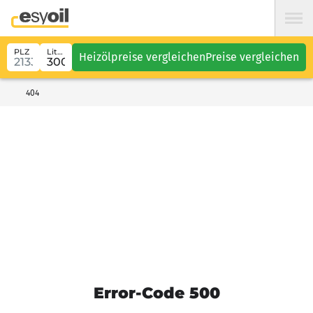
PLZ
Liter
Heizölpreise vergleichen
Preise vergleichen
404
Error-Code 500