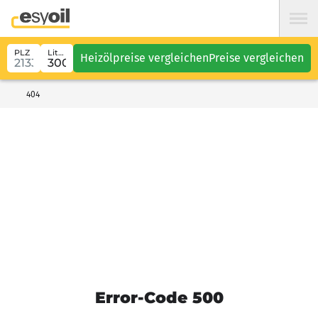
PLZ
Liter
Heizölpreise vergleichen
Preise vergleichen
404
Error-Code 500