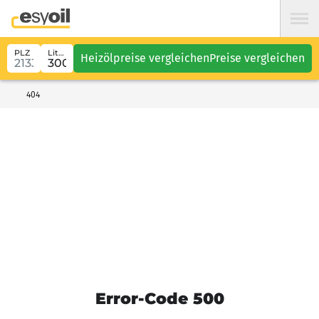
PLZ
Liter
Heizölpreise vergleichen
Preise vergleichen
404
Error-Code 500