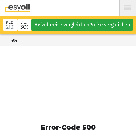
PLZ
Liter
Heizölpreise vergleichen
Preise vergleichen
404
Error-Code 500