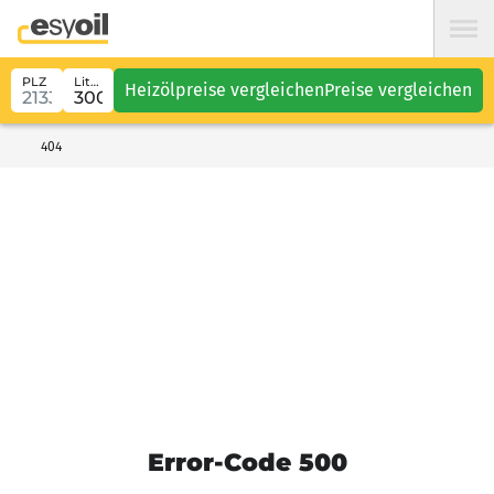
PLZ
Liter
Heizölpreise vergleichen
Preise vergleichen
404
Error-Code 500