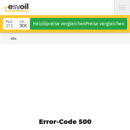
PLZ
Liter
Heizölpreise vergleichen
Preise vergleichen
404
Error-Code 500