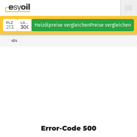
PLZ
Liter
Heizölpreise vergleichen
Preise vergleichen
404
Error-Code 500