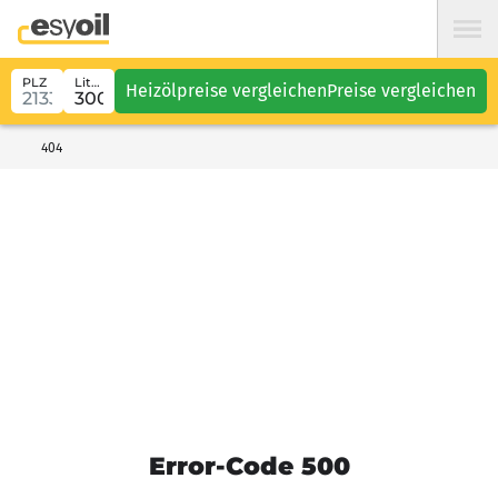
PLZ
Liter
Heizölpreise vergleichen
Preise vergleichen
404
Error-Code 500