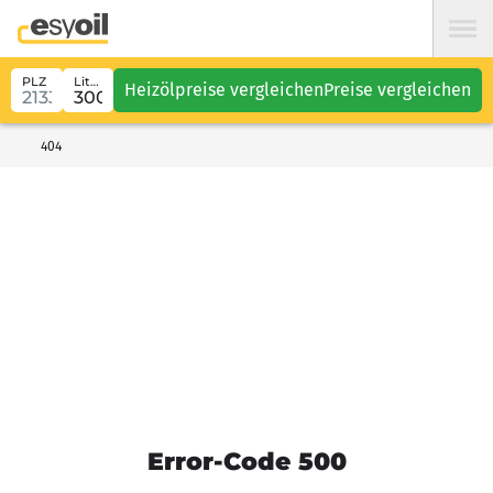
PLZ
Liter
Heizölpreise vergleichen
Preise vergleichen
404
Error-Code 500