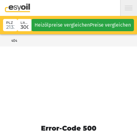
PLZ
Liter
Heizölpreise vergleichen
Preise vergleichen
404
Error-Code 500