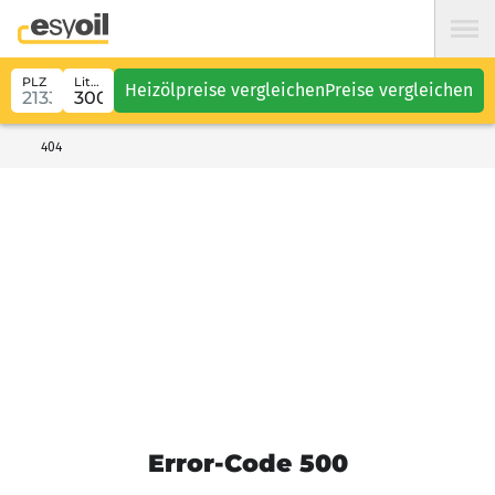
PLZ
Liter
Heizölpreise vergleichen
Preise vergleichen
404
Error-Code 500