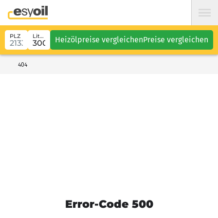
PLZ
Liter
Heizölpreise vergleichen
Preise vergleichen
404
Error-Code 500