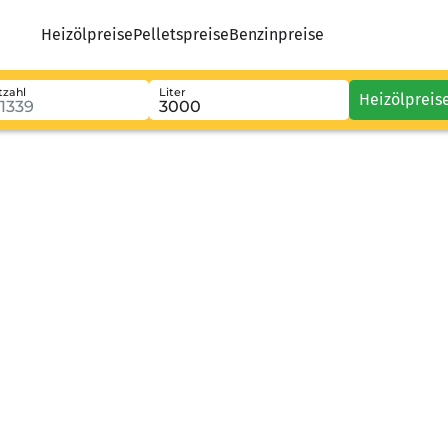
Heizölpreise
Pelletspreise
Benzinpreise
tzahl
Liter
Heizölpreis