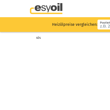
Postlei
Heizölpreise vergleichen:
404