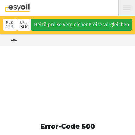
PLZ
Liter
Heizölpreise vergleichen
Preise vergleichen
404
Error-Code 500