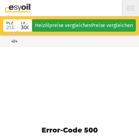
PLZ
Liter
Heizölpreise vergleichen
Preise vergleichen
404
Error-Code 500