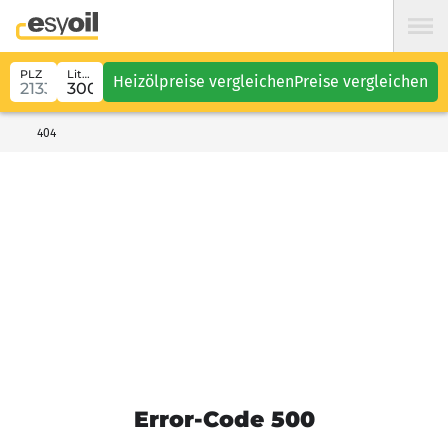
PLZ
Liter
Heizölpreise vergleichen
Preise vergleichen
404
Error-Code 500