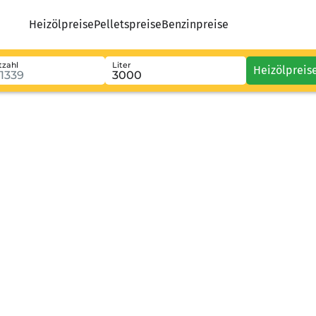
Heizölpreise
Pelletspreise
Benzinpreise
tzahl
Liter
Heizölpreis