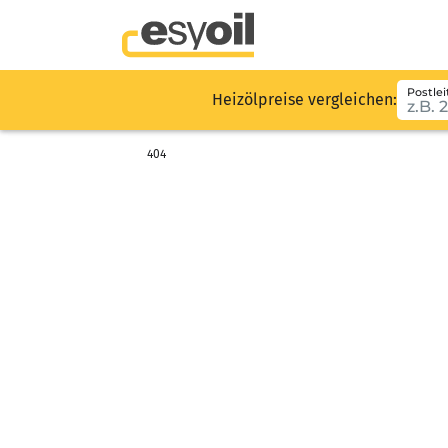
Postlei
Heizölpreise vergleichen:
404