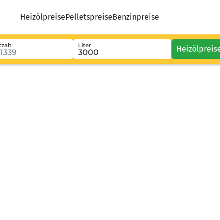
Heizölpreise
Pelletspreise
Benzinpreise
tzahl
Liter
Heizölpreis