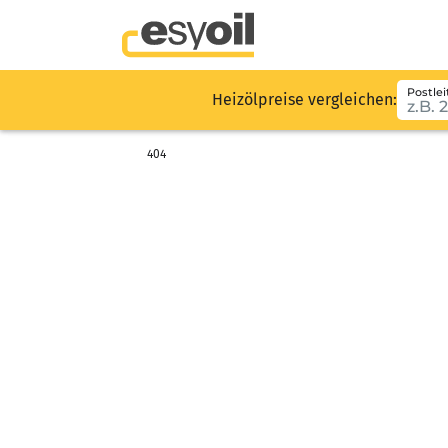
Postlei
Heizölpreise vergleichen:
404