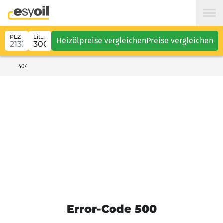
PLZ
Liter
Heizölpreise vergleichen
Preise vergleichen
404
Error-Code 500