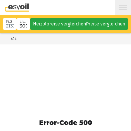
PLZ
Liter
Heizölpreise vergleichen
Preise vergleichen
404
Error-Code 500