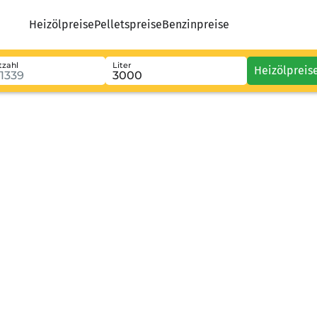
Heizölpreise
Pelletspreise
Benzinpreise
tzahl
Liter
Heizölpreis