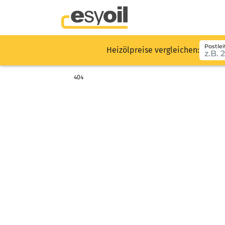
Postlei
Heizölpreise vergleichen:
404