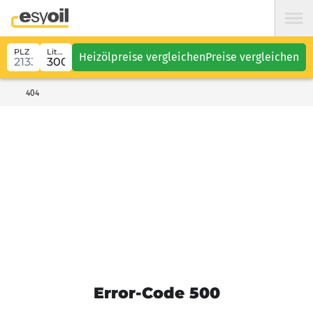
PLZ
Liter
Heizölpreise vergleichen
Preise vergleichen
404
Error-Code 500