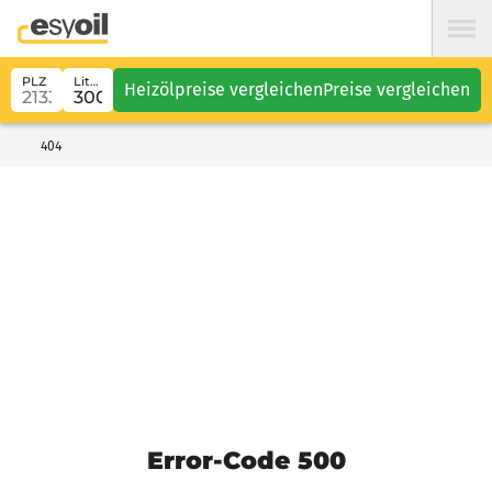
PLZ
Liter
Heizölpreise vergleichen
Preise vergleichen
404
Error-Code 500