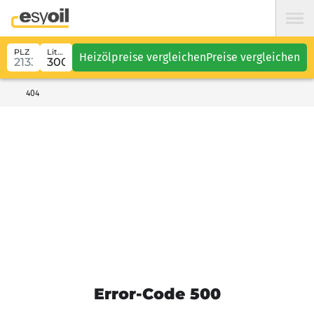
PLZ
Liter
Heizölpreise vergleichen
Preise vergleichen
404
Error-Code 500