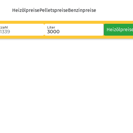
Heizölpreise
Pelletspreise
Benzinpreise
tzahl
Liter
Heizölpreis