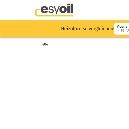
Postlei
Heizölpreise vergleichen:
404