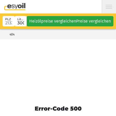
PLZ
Liter
Heizölpreise vergleichen
Preise vergleichen
404
Error-Code 500